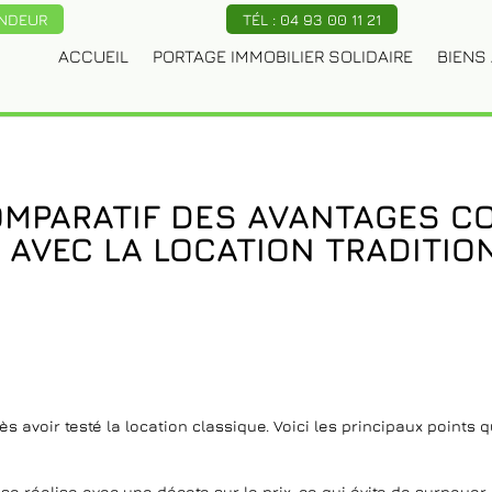
ENDEUR
TÉL : 04 93 00 11 21
ACCUEIL
PORTAGE IMMOBILIER SOLIDAIRE
BIENS 
COMPARATIF DES AVANTAGES 
 AVEC LA LOCATION TRADITIO
s avoir testé la location classique. Voici les principaux point
 se réalise avec une décote sur le prix, ce qui évite de surpayer 