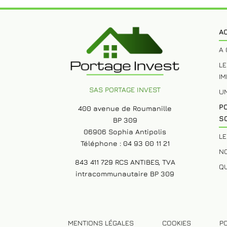
A
A 
LE
IM
SAS PORTAGE INVEST
U
P
400 avenue de Roumanille
SO
BP 309
06906 Sophia Antipolis
LE
Téléphone : 04 93 00 11 21
N
843 411 729 RCS ANTIBES, TVA
QU
intracommunautaire BP 309
MENTIONS LÉGALES
COOKIES
P