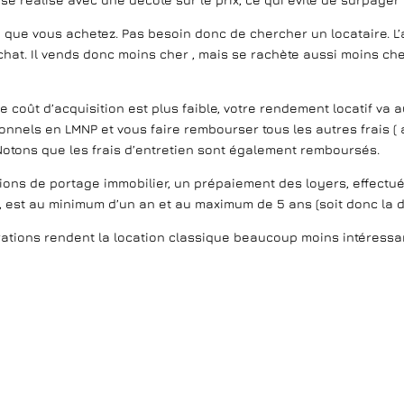
en que vous achetez. Pas besoin donc de chercher un locataire. L
hat. Il vends donc moins cher , mais se rachète aussi moins cher
.
e coût d’acquisition est plus faible, votre rendement locatif va
ionnels en LMNP et vous faire rembourser tous les autres frais 
otons que les frais d’entretien sont également remboursés.
ions de portage immobilier, un prépaiement des loyers, effectué 
t, est au minimum d’un an et au maximum de 5 ans (soit donc la
rations rendent la location classique beaucoup moins intéress