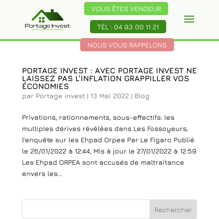
VOUS ÊTES VENDEUR
TÉL : 04 93 00 11 21
NOUS VOUS RAPPELONS
PORTAGE INVEST : AVEC PORTAGE INVEST NE
LAISSEZ PAS L’INFLATION GRAPPILLER VOS
ÉCONOMIES
par
Portage invest
|
13 Mai 2022
|
Blog
Privations, rationnements, sous-effectifs: les
multiples dérives révélées dans Les Fossoyeurs,
l’enquête sur les Ehpad Orpea Par Le Figaro Publié
le 26/01/2022 à 12:44, Mis à jour le 27/01/2022 à 12:59
Les Ehpad ORPEA sont accusés de maltraitance
envers les...